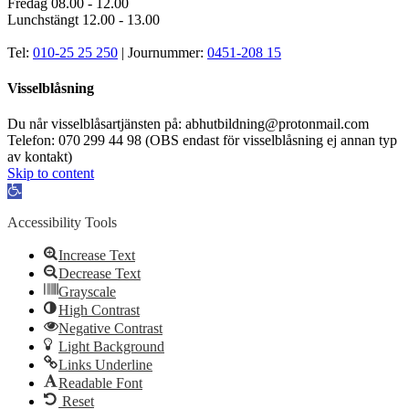
Fredag 08.00 - 12.00
Lunchstängt 12.00 - 13.00
Tel:
010-25 25 250
| Journummer:
0451-208 15
Visselblåsning
Du når visselblåsartjänsten på: abhutbildning@protonmail.com
Telefon: 070 299 44 98 (OBS endast för visselblåsning ej annan typ
av kontakt)
Skip to content
Open
toolbar
Accessibility Tools
Increase Text
Decrease Text
Grayscale
High Contrast
Negative Contrast
Light Background
Links Underline
Readable Font
Reset