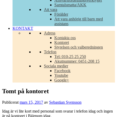
Ansvarsfördelningsverktyget
Samtalsmatta/AKK
Att vara
Förälder
Att vara anhörig till barn med
assistans
KONTAKT
Adress
Kontakta oss
Kontoret
Styrelsen och valberedningen
Telefon
Tel: 010-25 25 250
Akutnummer: 0451-208 15
Sociala medier
Facebook
Youtube
Google+
Tomt på kontoret
Publicerat
mars 15, 2017
av
Sebastian Svensson
Idag är vi lite kort med personal som svarar i telefon idag och ingen
är på kontoret i Bjärnum idag.