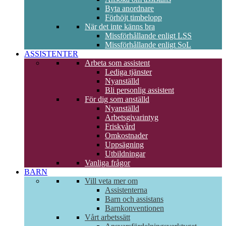
Byta anordnare
Förhöjt timbelopp
När det inte känns bra
Missförhållande enligt LSS
Missförhållande enligt SoL
ASSISTENTER
Arbeta som assistent
Lediga tjänster
Nyanställd
Bli personlig assistent
För dig som anställd
Nyanställd
Arbetsgivarintyg
Friskvård
Omkostnader
Uppsägning
Utbildningar
Vanliga frågor
BARN
Vill veta mer om
Assistenterna
Barn och assistans
Barnkonventionen
Vårt arbetssätt