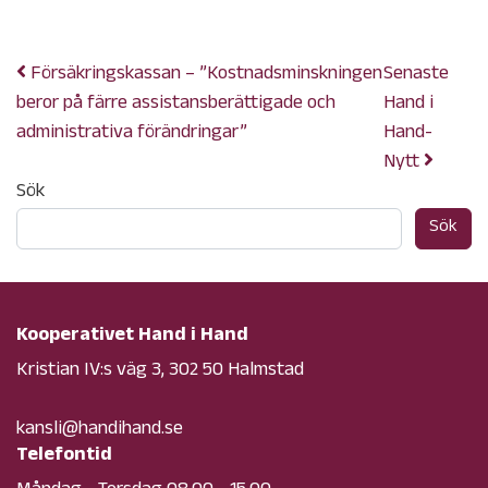
Publicerat i
Okategoriserade
Försäkringskassan – ”Kostnadsminskningen
Senaste
beror på färre assistansberättigade och
Hand i
administrativa förändringar”
Hand-
Nytt
Sök
Sök
Kooperativet Hand i Hand
Kristian IV:s väg 3, 302 50 Halmstad
kansli@handihand.se
Telefontid