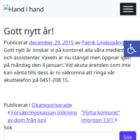
Hoppa till innehåll
Gott nytt år!
Open
Publicerat
december 29, 2015
av
Patrik Lindespång
Gott nytt år önskar vi på kontoret alla våra medlemmar
och assistenter. Växeln är nu stängd men öppnar igen
på måndag den 4 januari. Vid akuta ärenden som inte
kan vänta tills dess är ni välkomna att ringa vår
akuttelefon på 0451-208 15.
Publicerat i
Okategoriserade
Inläggsnavigering
Försäkringskassan tolkning
”Flytta kontoret”
av dom från juni
imorgon 13/1
Sök
Sök