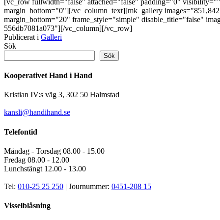
[vc_row fullwidth="false" attached="false" padding="0" visibility="
margin_bottom="0"][/vc_column_text][mk_gallery images="851,842,
margin_bottom="20" frame_style="simple" disable_title="false" im
556db7081a073"][/vc_column][/vc_row]
Publicerat i
Galleri
Sök
Sök
Kooperativet Hand i Hand
Kristian IV:s väg 3, 302 50 Halmstad
kansli@handihand.se
Telefontid
Måndag - Torsdag 08.00 - 15.00
Fredag 08.00 - 12.00
Lunchstängt 12.00 - 13.00
Tel:
010-25 25 250
| Journummer:
0451-208 15
Visselblåsning