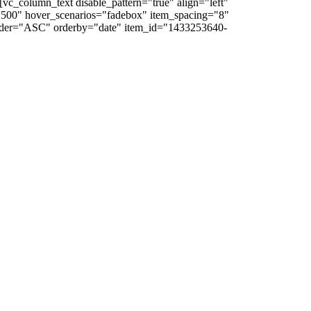
[vc_column_text disable_pattern="true" align="left"
"500" hover_scenarios="fadebox" item_spacing="8"
 order="ASC" orderby="date" item_id="1433253640-