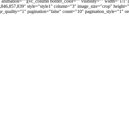
" animation=""][vc_column border_color="" visibility="" width="1/1"]
846,857,839" style="style1" column="3" image_size="crop" height=
age_quality="1" pagination="false" count="10" pagination_style="1"