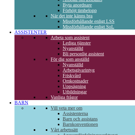
Byta anordnare
Förhöjt timbelopp
När det inte känns bra
Missförhållande enligt LSS
Missförhållande enligt SoL
ASSISTENTER
Arbeta som assistent
Lediga tjänster
Nyanställd
Bli personlig assistent
För dig som anställd
Nyanställd
Arbetsgivarintyg
Friskvård
Omkostnader
Uppsägning
Utbildningar
Vanliga frågor
BARN
Vill veta mer om
Assistenterna
Barn och assistans
Barnkonventionen
Vårt arbetssätt