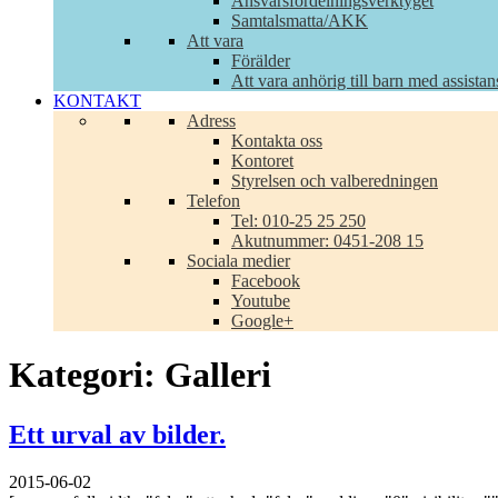
Ansvarsfördelningsverktyget
Samtalsmatta/AKK
Att vara
Förälder
Att vara anhörig till barn med assistan
KONTAKT
Adress
Kontakta oss
Kontoret
Styrelsen och valberedningen
Telefon
Tel: 010-25 25 250
Akutnummer: 0451-208 15
Sociala medier
Facebook
Youtube
Google+
Kategori:
Galleri
Ett urval av bilder.
2015-06-02